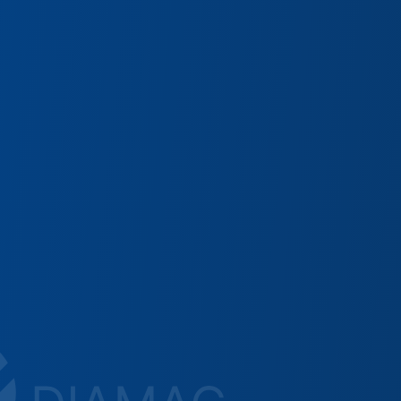
avoir-faire
au
nce