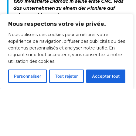
1997 investierte Diamac in seine erste CNC, was
das Unternehmen zu einem der Pioniere auf
seinem Gebiet machte.
Nous respectons votre vie privée.
Im Jahr 2000 übernehmen Jean-Christophe
Jarrot und Myriam Maréchal
als Botschafter eines
Nous utilisons des cookies pour améliorer votre
menschlichen und technischen Projekts die
expérience de navigation, diffuser des publicités ou des
Nachfolge.
Das Unternehmen
verfeinerte
contenus personnalisés et analyser notre trafic. En
cliquant sur « Tout accepter », vous consentez à notre
daraufhin seine Strategie, um sich als Spezialist für
utilisation des cookies.
die Entwicklung und Herstellung von
Schneidwerkzeugen zu etablieren.
Personnaliser
Tout rejeter
Accepter tout
Aus
Sorge um das Wohlergehen der Menschen
und der Umwelt ließen sie 2003 ein Gebäude in
Holzrahmenbauweise gemäß der Norm RT 2000
errichten. Im Jahr 2005 erhielt Diamac die
Zertifizierungen ISO 9001 Version 2000 und 14001
Version 2004.